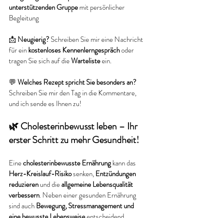
unterstützenden Gruppe
 mit persönlicher 
Begleitung
📩 
Neugierig?
 Schreiben Sie mir eine Nachricht 
für ein 
kostenloses Kennenlerngespräch
 oder 
tragen Sie sich auf die 
Warteliste
 ein.
💬 
Welches Rezept spricht Sie besonders an?
Schreiben Sie mir den Tag in die Kommentare, 
und ich sende es Ihnen zu!
🌿 Cholesterinbewusst leben – Ihr 
erster Schritt zu mehr Gesundheit!
Eine 
cholesterinbewusste Ernährung
 kann das 
Herz-Kreislauf-Risiko
 senken, 
Entzündungen 
reduzieren
 und die 
allgemeine Lebensqualität 
verbessern
. Neben einer gesunden Ernährung 
sind auch 
Bewegung, Stressmanagement und 
eine bewusste Lebensweise
 entscheidend.