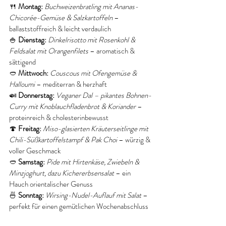
🍴 
Montag:
Buchweizenbratling mit Ananas-
Chicorée-Gemüse & Salzkartoffeln
 – 
ballaststoffreich & leicht verdaulich
🍚 
Dienstag:
Dinkelrisotto mit Rosenkohl & 
Feldsalat mit Orangenfilets
 – aromatisch & 
sättigend
🥙 
Mittwoch:
Couscous mit Ofengemüse & 
Halloumi
 – mediterran & herzhaft
🍛 
Donnerstag:
Veganer Dal – pikantes Bohnen-
Curry mit Knoblauchfladenbrot & Koriander
 – 
proteinreich & cholesterinbewusst
🍄 
Freitag:
Miso-glasierten Kräuterseitlinge mit 
Chili-Süßkartoffelstampf & Pak Choi
 – würzig & 
voller Geschmack
🥙 
Samstag:
Pide mit Hirtenkäse, Zwiebeln & 
Minzjoghurt, dazu Kichererbsensalat
 – ein 
Hauch orientalischer Genuss
🍜 
Sonntag:
Wirsing-Nudel-Auflauf mit Salat
 – 
perfekt für einen gemütlichen Wochenabschluss