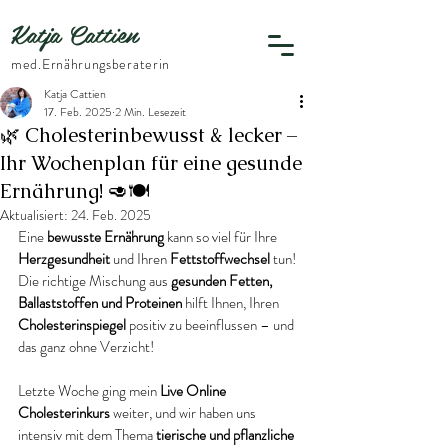
Katja Cattien
​med.Ernährungsberaterin
Katja Cattien
17. Feb. 2025
2 Min. Lesezeit
🌿 Cholesterinbewusst & lecker –
Ihr Wochenplan für eine gesunde
Ernährung! 🥑🍽️
Aktualisiert:
24. Feb. 2025
Eine 
bewusste Ernährung
 kann so viel für Ihre 
Herzgesundheit
 und Ihren 
Fettstoffwechsel
 tun! 
Die richtige Mischung aus 
gesunden Fetten, 
Ballaststoffen und Proteinen
 hilft Ihnen, Ihren 
Cholesterinspiegel
 positiv zu beeinflussen – und 
das ganz ohne Verzicht!
Letzte Woche ging mein 
Live Online 
Cholesterinkurs
 weiter, und wir haben uns 
intensiv mit dem Thema 
tierische und pflanzliche 