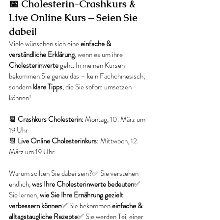
📅 Cholesterin-Crashkurs & 
Live Online Kurs – Seien Sie 
dabei!
Viele wünschen sich eine 
einfache & 
verständliche Erklärung
, wenn es um ihre 
Cholesterinwerte
 geht. In meinen Kursen 
bekommen Sie genau das – kein Fachchinesisch, 
sondern 
klare Tipps
, die Sie sofort umsetzen 
können!
📆 
Crashkurs Cholesterin:
 Montag, 10. März um 
19 Uhr
📆 
Live Online Cholesterinkurs:
 Mittwoch, 12. 
März um 19 Uhr
Warum sollten Sie dabei sein?✅ Sie verstehen 
endlich, 
was Ihre Cholesterinwerte bedeuten
✅ 
Sie lernen, 
wie Sie Ihre Ernährung gezielt 
verbessern können
✅ Sie bekommen 
einfache & 
alltagstaugliche Rezepte
✅ Sie werden Teil einer 