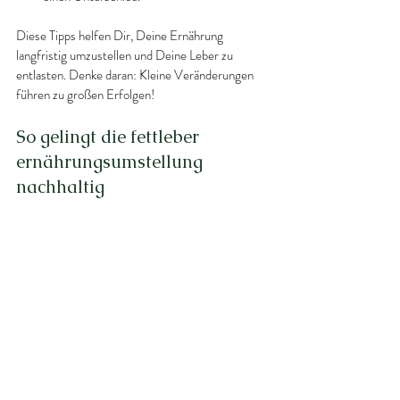
Diese Tipps helfen Dir, Deine Ernährung 
langfristig umzustellen und Deine Leber zu 
entlasten. Denke daran: Kleine Veränderungen 
führen zu großen Erfolgen!
So gelingt die fettleber 
ernährungsumstellung 
nachhaltig
Eine dauerhafte Ernährungsumstellung ist der 
Schlüssel, um die Fettleber in den Griff zu 
bekommen. Hier einige Strategien, die Dir 
helfen, dranzubleiben:
Setze Dir realistische Ziele
: Kleine Schritte 
sind besser als radikale Veränderungen, die 
Du nicht durchhältst.
Plane Deine Mahlzeiten
: So vermeidest Du 