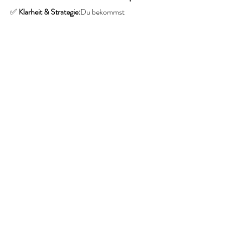
✅ 
Klarheit & Strategie:
Du bekommst 
einfache, alltagstaugliche Ernährungstipps, 
die du sofort umsetzen kannst – ohne 
Verzicht oder komplizierte Diäten.
Mehr anzeigen
Diese Veranstaltung teilen
med. Ernährungsberaterin
Katja Cattien