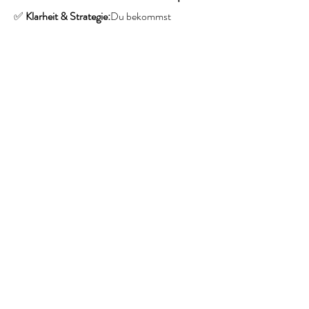
✅ 
Klarheit & Strategie:
Du bekommst 
einfache, alltagstaugliche Ernährungstipps, 
die du sofort umsetzen kannst – ohne 
Verzicht oder komplizierte Diäten.
Mehr anzeigen
Diese Veranstaltung teilen
med. Ernährungsberaterin
Katja Cattien