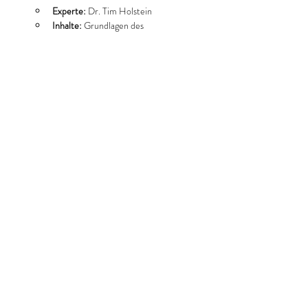
Experte:
 Dr. Tim Holstein
Inhalte:
 Grundlagen des 
Cholesterinstoffwechsels, 
Einflussfaktoren und 
Risikomanagement.
Mehr anzeigen
Diese Veranstaltung teilen
med. Ernährungsberaterin
Katja Cattien