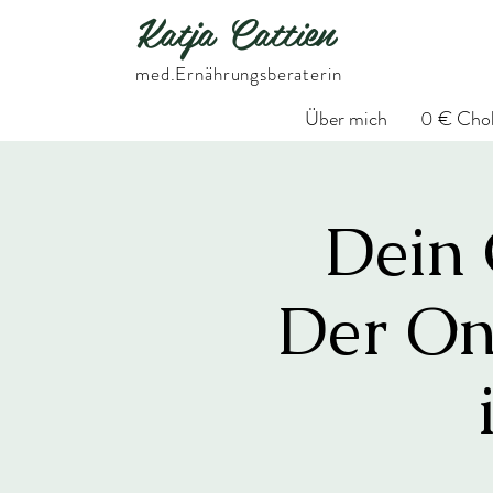
Katja Cattien
​med.Ernährungsberaterin
Über mich
0 € Chol
Dein 
Der Onl