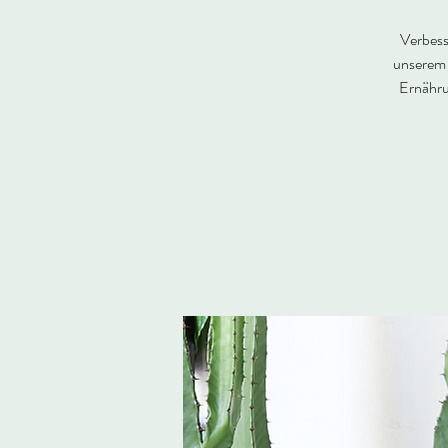
Verbess
unserem 
Ernähru