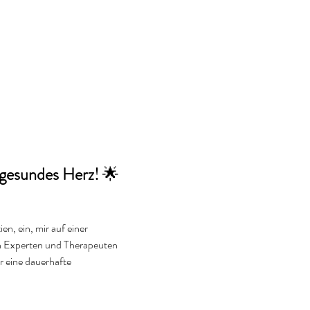
 gesundes Herz!
 🌟
n, ein, mir auf einer 
n Experten und Therapeuten 
 eine dauerhafte 