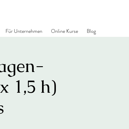
Für Unternehmen
Online Kurse
Blog
nagen-
x 1,5 h)
s