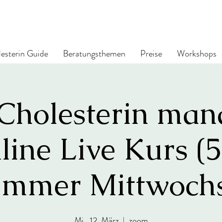
esterin Guide
Beratungsthemen
Preise
Workshops
Cholesterin ma
ine Live Kurs (5
immer Mittwoch
Mi., 12. März
  |  
zoom