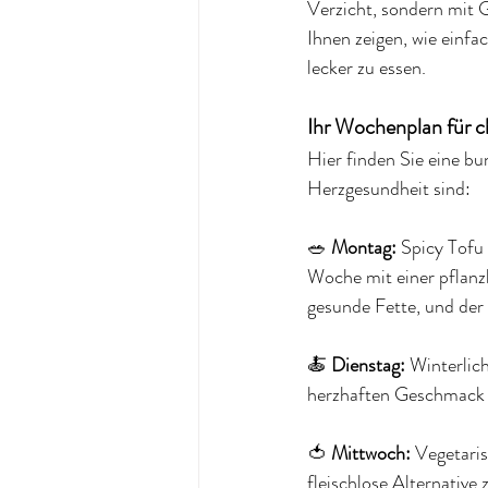
Verzicht, sondern mit 
Ihnen zeigen, wie einfa
lecker zu essen.
Ihr Wochenplan für c
Hier finden Sie eine bu
Herzgesundheit sind:
🥗 
Montag:
 Spicy Tofu
Woche mit einer pflanzl
gesunde Fette, und der 
🍝 
Dienstag:
 Winterli
herzhaften Geschmack m
🍅 
Mittwoch:
 Vegetari
fleischlose Alternative