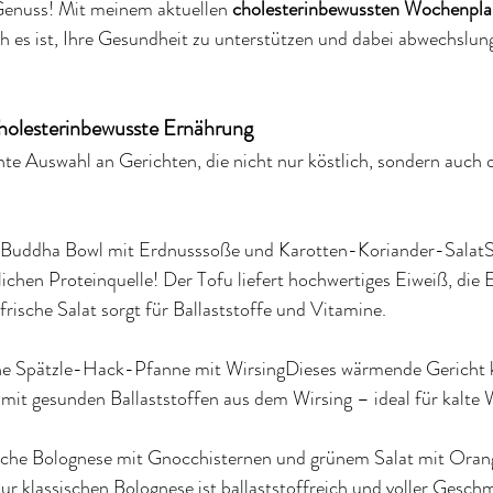
Genuss! Mit meinem aktuellen 
cholesterinbewussten Wochenpl
ch es ist, Ihre Gesundheit zu unterstützen und dabei abwechslun
holesterinbewusste Ernährung
nte Auswahl an Gerichten, die nicht nur köstlich, sondern auch o
 Buddha Bowl mit Erdnusssoße und Karotten-Koriander-SalatSt
ichen Proteinquelle! Der Tofu liefert hochwertiges Eiweiß, die
frische Salat sorgt für Ballaststoffe und Vitamine.
che Spätzle-Hack-Pfanne mit WirsingDieses wärmende Gericht 
it gesunden Ballaststoffen aus dem Wirsing – ideal für kalte 
sche Bolognese mit Gnocchisternen und grünem Salat mit Orang
 zur klassischen Bolognese ist ballaststoffreich und voller Gesch