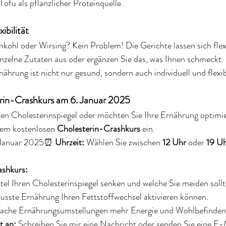
Tofu als pflanzlicher Proteinquelle.
ibilität
kohl oder Wirsing? Kein Problem! Die Gerichte lassen sich flex
nzelne Zutaten aus oder ergänzen Sie das, was Ihnen schmeckt. 
ährung ist nicht nur gesund, sondern auch individuell und flexib
erin-Crashkurs am 6. Januar 2025
en Cholesterinspiegel oder möchten Sie Ihre Ernährung optimi
nem kostenlosen 
Cholesterin-Crashkurs
 ein.
 Januar 2025⏰ 
Uhrzeit:
 Wählen Sie zwischen 
12 Uhr
 oder 
19 U
ashkurs:
el Ihren Cholesterinspiegel senken und welche Sie meiden sollt
usste Ernährung Ihren Fettstoffwechsel aktivieren können.
fache Ernährungsumstellungen mehr Energie und Wohlbefinden 
t an:
 Schreiben Sie mir eine Nachricht oder senden Sie eine E-