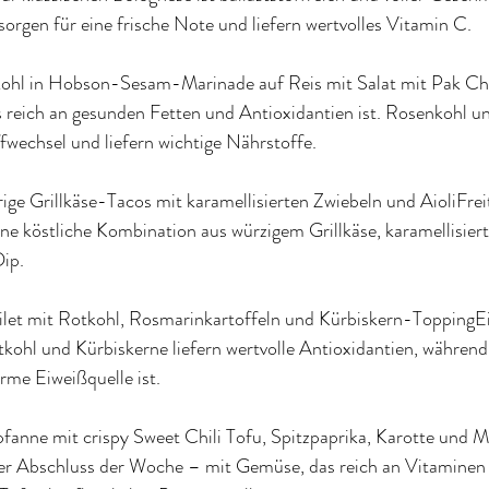
sorgen für eine frische Note und liefern wertvolles Vitamin C.
ohl in Hobson-Sesam-Marinade auf Reis mit Salat mit Pak Cho
as reich an gesunden Fetten und Antioxidantien ist. Rosenkohl u
fwechsel und liefern wichtige Nährstoffe.
ige Grillkäse-Tacos mit karamellisierten Zwiebeln und AioliFrei
ine köstliche Kombination aus würzigem Grillkäse, karamellisier
ip.
ilet mit Rotkohl, Rosmarinkartoffeln und Kürbiskern-ToppingEin
kohl und Kürbiskerne liefern wertvolle Antioxidantien, während
arme Eiweißquelle ist.
pfanne mit crispy Sweet Chili Tofu, Spitzpaprika, Karotte und 
ler Abschluss der Woche – mit Gemüse, das reich an Vitaminen