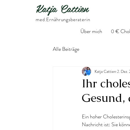
Katja Cattien
​med.Ernährungsberaterin
Über mich
0 € Chol
Alle Beiträge
Katja Cattien
2. Dez.
Ihr chol
Gesund, 
Ein hoher Cholesterinsp
Nachricht ist: Sie kön