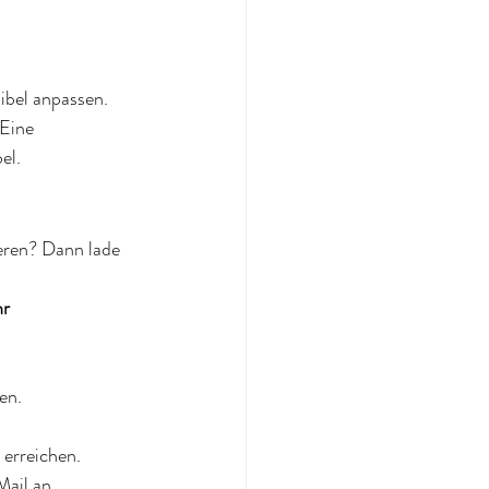
ibel anpassen. 
Eine 
el.
eren? Dann lade 
hr
en.
erreichen.
Mail an 