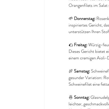
Orangenfilets im Salat 
🌱 
Donnerstag:
 Rosenk
inspiriertes Gericht, d
unterstützen Ihren Stof
🌮 
Freitag:
 Würzig-feur
Dieses Gericht bietet e
einem cremigen Aioli-D
🍖 
Samstag:
 Schweinef
gesunder Variation: Rot
Schweinefilet eine fett
🍜 
Sonntag:
 Glasnudel
leichter, geschmackvol