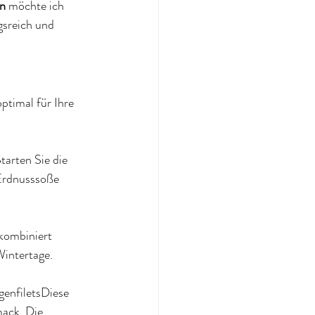
an
 möchte ich 
gsreich und 
ptimal für Ihre 
arten Sie die 
 Erdnusssoße 
kombiniert 
Wintertage.
enfiletsDiese 
mack. Die 