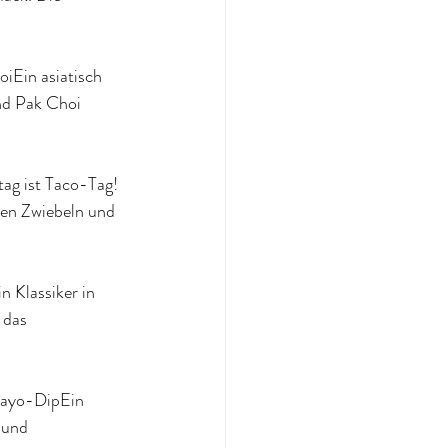
iEin asiatisch 
nd Pak Choi 
tag ist Taco-Tag! 
ten Zwiebeln und 
 Klassiker in 
 das 
Mayo-DipEin 
 und 